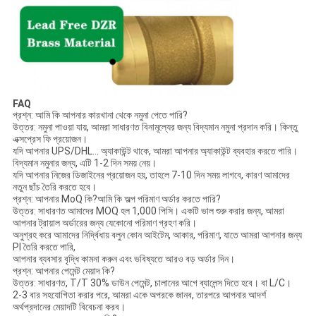
FAQ
প্রশ্ন: আমি কি আপনার কারখানা থেকে নমুনা পেতে পারি?
উত্তর: নমুনা পাওয়া যায়, আমরা সাধারণত বিনামূল্যের জন্য বিদ্যমান নমুনা প্রদান করি। কিন্তু
এক্সপ্রেস ফি প্রয়োজন।
যদি আপনার UPS/DHL... অ্যাকাউন্ট থাকে, আমরা আপনার অ্যাকাউন্ট ব্যবহার করতে পারি।
বিদ্যমান নমুনার জন্য, এটি 1-2 দিন সময় নেয়।
যদি আপনার নিজের ডিজাইনের প্রয়োজন হয়, তাহলে 7-10 দিন সময় লাগবে, কারণ আমাদের
নতুন ছাঁচ তৈরি করতে হবে।
প্রশ্ন: আপনার MoQ কি?আমি কি অল্প পরিমাণ অর্ডার করতে পারি?
উত্তর: সাধারণত আমাদের MOQ হল 1,000 পিসি। একটি ভাল শুরু করার জন্য, আমরা
আপনার ট্রায়াল অর্ডারের জন্য যেকোনো পরিমাণ গ্রহণ করি।
অনুগ্রহ করে আমাদের নির্দ্বিধায় বলুন কোন আইটেম, আকার, পরিমাণ, যাতে আমরা আপনার জন্য
Pl তৈরি করতে পারি,
আপনার ব্যবসার বৃদ্ধি কামনা করুন এবং ভবিষ্যতে আরও বড় অর্ডার দিন।
প্রশ্ন: আপনার পেমেন্ট মেয়াদ কি?
উত্তর: সাধারণত, T/T 30% ডাউন পেমেন্ট, চালানের আগে ব্যালেন্স দিতে হবে। বা L/C।
2-3 বার সহযোগিতা করার পরে, আমরা একে অপরকে জানব, তারপরে আপনার আদর্শ
অর্থপ্রদানের মেয়াদটি বিবেচনা করব।