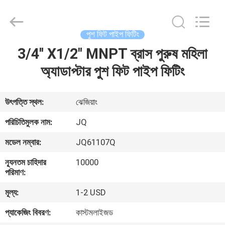
Taizhou
JinQuan
Copper
Co.,
Ltd..
পুশ ফিট পাইপ ফিটিং
All
Rights
Reserved.
3/4'' X1/2" MNPT ব্রাস পুরুষ মহিলা
বাড়ি
অ্যাডাপ্টার পুশ ফিট পাইপ ফিটিং
পণ্য
উৎপত্তি স্থল:
ঝেজিয়াং
আমাদের
পরিচিতিমুলক নাম:
JQ
সম্পর্কে
মডেল নম্বার:
JQ61107Q
ন্যূনতম চাহিদার
10000
কারখানা
পরিমাণ:
ভ্রমণ
মূল্য:
1-2 USD
প্যাকেজিং বিবরণ:
কাস্টমলাইজড
মান