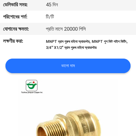
ডেলিভারি সময়:
45 দিন
নিয়ন্ত্রণ
পরিশোধের শর্ত:
টি/টি
যোগাযোগ
যোগানের ক্ষমতা:
প্রতি মাসে 20000 পিসি
করুন
লক্ষণীয় করা:
,
,
MNPT ব্রাস পুরুষ মহিলা অ্যাডাপ্টর
MNPT পুশ ফিট পাইপ ফিটিং
3/4'' X1/2" ব্রাস পুরুষ মহিলা অ্যাডাপ্টার
খবর
ভালো দাম
উদ্ধৃতির
জন্য
আবেদন
সাইট
ম্যাপ