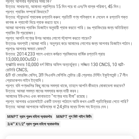
প্রশ্ন: আপনার প্রসবের সময় কি?
উত্তর: সাধারণত, আমানত প্রাপ্তির 15 দিন পরে বা এল/সি বাল্ক পরিমাণ, 45 দিন।
প্রশ্ন: প্যাকিং সম্পর্কে কিভাবে?
উত্তর: স্ট্যান্ডার্ড প্যাকেজ রপ্তানি করুন: প্রতিটি পণ্য পলিব্যাগ + লেবেল + রপ্তানি শক্ত
কাগজ + প্যালেট দিয়ে প্যাক করতে হবে।
আমরা আপনার প্যাকিং ডিজাইন অনুযায়ী প্যাক করতে পারি। রঙ প্যাকিংয়ের জন্য অতিরিক্ত
প্যাকিং ফি প্রয়োজন।
প্রশ্ন: আপনি পণ্যের উপর আমার লোগো স্ট্যাম্প করতে পারেন?
উত্তরঃ অবশ্যই।আমরা পারি। অনুগ্রহ করে আমাদের লোগোর জন্য আপনার ডিজাইন পাঠান।
প্রশ্নঃ আপনার ক্ষমতা কেমন?
উত্তর: 2014.233 সালে এখানে কর্মরত শ্রমিকদের বার্ষিক রপ্তানি প্রায়
13,000,00OuSD।
ফ্যাক্টরি কভার 10,000 বর্গ মিটার অফিস অন্তর্ভুক্ত। সজ্জিত 130 CNCS, 10 মাল্টি-
রোটারি CNCS,
6টি হট ফোরজিং মেশিন, 3টি সিএনসি মেশিনিং সেন্টার।8 প্রেসার টেস্টিং ইকুইপমেন্ট।7 লীন
প্রোডাকশন লাইন ইত্যাদি।
প্রশ্ন: যদি পণ্যগুলির কিছু মানের সমস্যা থাকে, তাহলে আপনি কীভাবে মোকাবেলা করবেন?
উত্তর: আমরা সমস্ত মানের সমস্যার জন্য দায়ী করব।
আমাদের ইউএসএ এবং কানাডাতে "পণ্যের দায় বীমা" রয়েছে।
প্রশ্ন: আপনার ওয়েবসাইটে একটি তদন্ত পাঠালে আমি কখন একটি প্রতিক্রিয়া পেতে পারি?
উত্তর: আমরা আপনাকে অবিলম্বে বা 24 ঘন্টার মধ্যে বিশদ সহ উত্তর দেব।
MNPT ব্রাস পুরুষ মহিলা অ্যাডাপ্টর
MNPT পুশ ফিট পাইপ ফিটিং
3/4'' X1/2" ব্রাস পুরুষ মহিলা অ্যাডাপ্টার