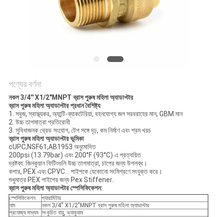
PRIVACY
POLICY
পণ্যের বর্ণনা
নকল 3/4'' X1/2"MNPT ব্রাস পুরুষ মহিলা অ্যাডাপ্টার
ব্রাস পুরুষ মহিলা অ্যাডাপ্টার প্রধান বৈশিষ্ট্য
1. সবুজ, স্বাস্থ্যকর, অ্যান্টি-ব্যাকটেরিয়া, বহনযোগ্য জল সরবরাহের মান, GBM মান
2. উচ্চ তাপমাত্রা প্রতিরোধী
3. সুবিধাজনক থ্রেড সংযোগ, টেপ সঙ্গে দৃঢ়, কম নির্মাণ এবং শ্রম খরচ
ব্রাস পুরুষ মহিলা অ্যাডাপ্টার ভূমিকা
cUPC,NSF61,AB1953 অনুমোদিত
200psi (13.79bar) ​​এবং 200°F (93°C) এ প্রত্যয়িত
দ্রষ্টব্য: জিনকুয়ান ফিটিংগুলি উচ্চ তাপমাত্রা, চাপের জন্য উপলব্ধ।
কপার, PEX এবং CPVC... পাইপকে যেকোনো সংমিশ্রণে সংযুক্ত করে।
শুধুমাত্র PEX পাইপের জন্য Pex Stiffener..
ব্রাস পুরুষ মহিলা অ্যাডাপ্টার স্পেসিফিকেশন:
স্পেসিফিকেশন
প্যারামিটার
নাম
নকল 3/4'' X1/2"MNPT ব্রাস পুরুষ মহিলা অ্যাডাপ্টার
প্রযোজ্য মাধ্যম
সংকুচিত বায়ু, ভ্যাকুয়াম