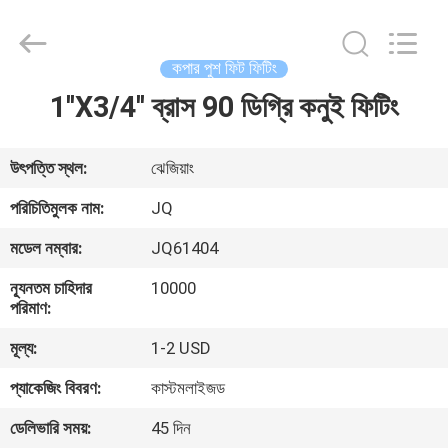
Taizhou
JinQuan
Copper
Co.,
Ltd..
কপার পুশ ফিট ফিটিং
All
Rights
Reserved.
1''X3/4'' ব্রাস 90 ডিগ্রি কনুই ফিটিং
বাড়ি
পণ্য
উৎপত্তি স্থল:
ঝেজিয়াং
পরিচিতিমুলক নাম:
JQ
আমাদের
মডেল নম্বার:
JQ61404
সম্পর্কে
ন্যূনতম চাহিদার
10000
পরিমাণ:
কারখানা
মূল্য:
1-2 USD
ভ্রমণ
প্যাকেজিং বিবরণ:
কাস্টমলাইজড
ডেলিভারি সময়:
45 দিন
মান