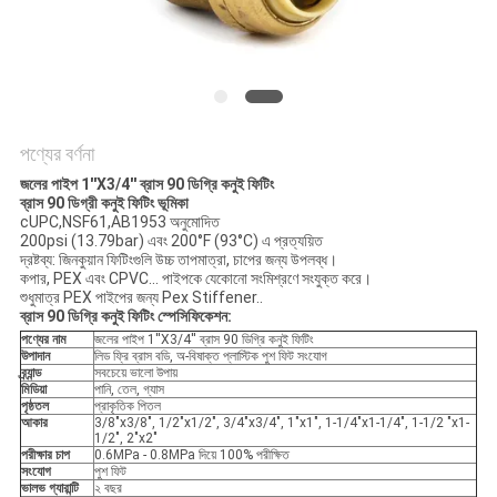
PRIVACY
POLICY
পণ্যের বর্ণনা
জলের পাইপ 1''X3/4'' ব্রাস 90 ডিগ্রি কনুই ফিটিং
ব্রাস 90 ডিগ্রী কনুই ফিটিং ভূমিকা
cUPC,NSF61,AB1953 অনুমোদিত
200psi (13.79bar) ​​এবং 200°F (93°C) এ প্রত্যয়িত
দ্রষ্টব্য: জিনকুয়ান ফিটিংগুলি উচ্চ তাপমাত্রা, চাপের জন্য উপলব্ধ।
কপার, PEX এবং CPVC... পাইপকে যেকোনো সংমিশ্রণে সংযুক্ত করে।
শুধুমাত্র PEX পাইপের জন্য Pex Stiffener..
ব্রাস 90 ডিগ্রি কনুই ফিটিং স্পেসিফিকেশন:
পণ্যের নাম
জলের পাইপ 1''X3/4'' ব্রাস 90 ডিগ্রি কনুই ফিটিং
উপাদান
লিড ফ্রি ব্রাস বডি, অ-বিষাক্ত প্লাস্টিক পুশ ফিট সংযোগ
ব্র্যান্ড
সবচেয়ে ভালো উপায়
মিডিয়া
পানি, তেল, গ্যাস
পৃষ্ঠতল
প্রাকৃতিক পিতল
আকার
3/8"x3/8", 1/2"x1/2", 3/4"x3/4", 1"x1", 1-1/4"x1-1/4", 1-1/2 "x1-
1/2", 2"x2"
পরীক্ষার চাপ
0.6MPa - 0.8MPa দিয়ে 100% পরীক্ষিত
সংযোগ
পুশ ফিট
ভালভ গ্যারান্টি
২ বছর