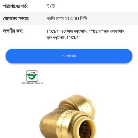
নিয়ন্ত্রণ
পরিশোধের শর্ত:
টি/টি
যোগানের ক্ষমতা:
প্রতি মাসে 20000 পিসি
যোগাযোগ
লক্ষণীয় করা:
,
,
1''X3/4'' 90 ডিগ্রি কনুই ফিটিং
1''X3/4'' ব্রাস এলবো ফিটিং
করুন
ব্রাস কনুই ফিটিং 1''X3/4''
খবর
ভালো দাম
উদ্ধৃতির
জন্য
আবেদন
সাইট
ম্যাপ