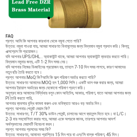
FAQ
প্রশ্ন: আমি কি আপনার কারখানা থেকে নমুনা পেতে পারি?
উত্তর: নমুনা পাওয়া যায়, আমরা সাধারণত বিনামূল্যের জন্য বিদ্যমান নমুনা প্রদান করি। কিন্তু
এক্সপ্রেস ফি প্রয়োজন।
যদি আপনার UPS/DHL... অ্যাকাউন্ট থাকে, আমরা আপনার অ্যাকাউন্ট ব্যবহার করতে পারি।
বিদ্যমান নমুনার জন্য, এটি 1-2 দিন সময় নেয়।
যদি আপনার নিজের ডিজাইনের প্রয়োজন হয়, তাহলে 7-10 দিন সময় লাগবে, কারণ আমাদের
নতুন ছাঁচ তৈরি করতে হবে।
প্রশ্ন: আপনার MoQ কি?আমি কি অল্প পরিমাণ অর্ডার করতে পারি?
উত্তর: সাধারণত আমাদের MOQ হল 1,000 পিসি। একটি ভাল শুরু করার জন্য, আমরা
আপনার ট্রায়াল অর্ডারের জন্য যেকোনো পরিমাণ গ্রহণ করি।
অনুগ্রহ করে আমাদের নির্দ্বিধায় বলুন কোন আইটেম, আকার, পরিমাণ, যাতে আমরা আপনার জন্য
Pl তৈরি করতে পারি,
আপনার ব্যবসার বৃদ্ধি কামনা করুন এবং ভবিষ্যতে আরও বড় অর্ডার দিন।
প্রশ্ন: আপনার পেমেন্ট মেয়াদ কি?
উত্তর: সাধারণত, T/T 30% ডাউন পেমেন্ট, চালানের আগে ব্যালেন্স দিতে হবে। বা L/C।
2-3 বার সহযোগিতা করার পরে, আমরা একে অপরকে জানব, তারপরে আপনার আদর্শ
অর্থপ্রদানের মেয়াদটি বিবেচনা করব।
প্রশ্ন: আপনার প্রসবের সময় কি?
উত্তর: সাধারণত, আমানত প্রাপ্তির 15 দিন পরে বা এল/সি বাল্ক পরিমাণ, 45 দিন।