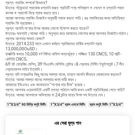
প্রশ্ন: প্যাকিং সম্পর্কে কিভাবে?
উত্তর: স্ট্যান্ডার্ড প্যাকেজ রপ্তানি করুন: প্রতিটি পণ্য পলিব্যাগ + লেবেল + রপ্তানি শক্ত
কাগজ + প্যালেট দিয়ে প্যাক করতে হবে।
আমরা আপনার প্যাকিং ডিজাইন অনুযায়ী প্যাক করতে পারি। রঙ প্যাকিংয়ের জন্য অতিরিক্ত
প্যাকিং ফি প্রয়োজন।
প্রশ্ন: আপনি পণ্যের উপর আমার লোগো স্ট্যাম্প করতে পারেন?
উত্তরঃ অবশ্যই।আমরা পারি। অনুগ্রহ করে আমাদের লোগোর জন্য আপনার ডিজাইন পাঠান।
প্রশ্নঃ আপনার ক্ষমতা কেমন?
উত্তর: 2014.233 সালে এখানে কর্মরত শ্রমিকদের বার্ষিক রপ্তানি প্রায়
13,000,00OuSD।
ফ্যাক্টরি কভার 10,000 বর্গ মিটার অফিস অন্তর্ভুক্ত। সজ্জিত 130 CNCS, 10 মাল্টি-
রোটারি CNCS,
6টি হট ফোরজিং মেশিন, 3টি সিএনসি মেশিনিং সেন্টার।8 প্রেসার টেস্টিং ইকুইপমেন্ট।7 লীন
প্রোডাকশন লাইন ইত্যাদি।
প্রশ্ন: যদি পণ্যগুলির কিছু মানের সমস্যা থাকে, তাহলে আপনি কীভাবে মোকাবেলা করবেন?
উত্তর: আমরা সমস্ত মানের সমস্যার জন্য দায়ী করব।
আমাদের ইউএসএ এবং কানাডাতে "পণ্যের দায় বীমা" রয়েছে।
প্রশ্ন: আপনার ওয়েবসাইটে একটি তদন্ত পাঠালে আমি কখন একটি প্রতিক্রিয়া পেতে পারি?
উত্তর: আমরা আপনাকে অবিলম্বে বা 24 ঘন্টার মধ্যে বিশদ সহ উত্তর দেব।
1''X3/4'' 90 ডিগ্রি কনুই ফিটিং
1''X3/4'' ব্রাস এলবো ফিটিং
ব্রাস কনুই ফিটিং 1''X3/4''
এর সেরা মূল্য পান