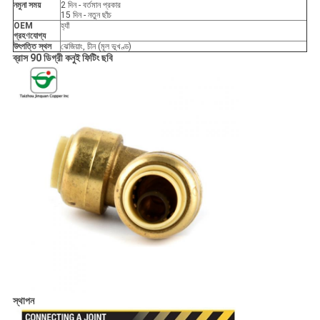
নমুনা সময়
2 দিন - বর্তমান প্রকার
15 দিন - নতুন ছাঁচ
OEM
হ্যাঁ
গ্রহণযোগ্য
উৎপত্তি স্থল
ঝেজিয়াং, চীন (মূল ভূখণ্ড)
ব্রাস 90 ডিগ্রী কনুই ফিটিং ছবি
স্থাপন