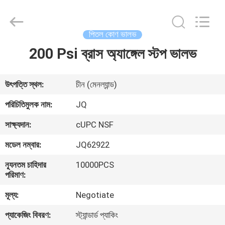
Taizhou
JinQuan
Copper
Co.,
Ltd..
পিতল কোণ ভালভ
All
Rights
Reserved.
200 Psi ব্রাস অ্যাঙ্গেল স্টপ ভালভ
বাড়ি
পণ্য
উৎপত্তি স্থল:
চীন (মেনল্যান্ড)
পরিচিতিমুলক নাম:
JQ
আমাদের
সাক্ষ্যদান:
cUPC NSF
সম্পর্কে
মডেল নম্বার:
JQ62922
ন্যূনতম চাহিদার
10000PCS
কারখানা
পরিমাণ:
ভ্রমণ
মূল্য:
Negotiate
প্যাকেজিং বিবরণ:
স্ট্যান্ডার্ড প্যাকিং
মান