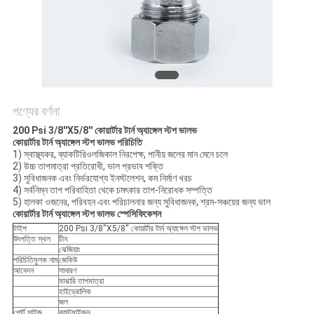
PRIVACY
POLICY
পণ্যের বর্ণনা
200 Psi 3/8''X5/8'' কোয়ার্টার টার্ন অ্যাঙ্গেল স্টপ ভালভ
কোয়ার্টার টার্ন অ্যাঙ্গেল স্টপ ভালভ পরিচিতি
1) স্বাস্থ্যকর, ব্যাকটিরিওলজিকাল নিরপেক্ষ, পানীয় জলের মান মেনে চলে
2) উচ্চ তাপমাত্রা প্রতিরোধী, ভাল প্রভাব শক্তি
3) সুবিধাজনক এবং নির্ভরযোগ্য ইনস্টলেশন, কম নির্মাণ খরচ
4) সর্বনিম্ন তাপ পরিবাহিতা থেকে চমৎকার তাপ-নিরোধক সম্পত্তি
5) হালকা ওজনের, পরিবহন এবং পরিচালনার জন্য সুবিধাজনক, শ্রম-সঞ্চয়ের জন্য ভাল
কোয়ার্টার টার্ন অ্যাঙ্গেল স্টপ ভালভ স্পেসিফিকেশন
টাইপ
200 Psi 3/8''X5/8'' কোয়ার্টার টার্ন অ্যাঙ্গেল স্টপ ভালভ
উৎপত্তি স্থল
চীন
ঝেজিয়াং
পরিচিতিমুলক নাম
জেকিউ
আবেদন
সাধারণ
মাঝারি তাপমাত্রা
হাইড্রোলিক
জল
পোর্ট সাইজ
কাস্টমাইজড