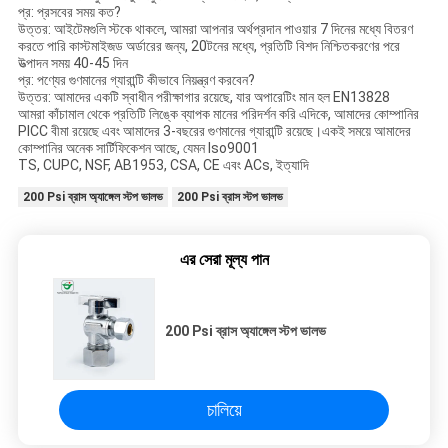
প্র: প্রসবের সময় কত?
উত্তর: আইটেমগুলি স্টকে থাকলে, আমরা আপনার অর্থপ্রদান পাওয়ার 7 দিনের মধ্যে বিতরণ
করতে পারি কাস্টমাইজড অর্ডারের জন্য, 20টনের মধ্যে, প্রতিটি বিশদ নিশ্চিতকরণের পরে
উত্পাদন সময় 40-45 দিন
প্র: পণ্যের গুণমানের গ্যারান্টি কীভাবে নিয়ন্ত্রণ করবেন?
উত্তর: আমাদের একটি স্বাধীন পরীক্ষাগার রয়েছে, যার অপারেটিং মান হল EN13828
আমরা কাঁচামাল থেকে প্রতিটি লিঙ্কে ব্যাপক মানের পরিদর্শন করি এদিকে, আমাদের কোম্পানির
PICC বীমা রয়েছে এবং আমাদের 3-বছরের গুণমানের গ্যারান্টি রয়েছে।একই সময়ে আমাদের
কোম্পানির অনেক সার্টিফিকেশন আছে, যেমন Iso9001
TS, CUPC, NSF, AB1953, CSA, CE এবং ACs, ইত্যাদি
200 Psi ব্রাস অ্যাঙ্গেল স্টপ ভালভ
200 Psi ব্রাস স্টপ ভালভ
এর সেরা মূল্য পান
200 Psi ব্রাস অ্যাঙ্গেল স্টপ ভালভ
চালিয়ে