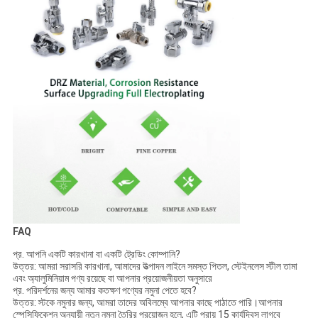
FAQ
প্র. আপনি একটি কারখানা বা একটি ট্রেডিং কোম্পানি?
উত্তর: আমরা সরাসরি কারখানা, আমাদের উত্পাদন লাইনে সমস্ত পিতল, স্টেইনলেস স্টীল তামা
এবং অ্যালুমিনিয়াম পণ্য রয়েছে বা আপনার প্রয়োজনীয়তা অনুসারে
প্র. পরিদর্শনের জন্য আমার কতক্ষণ পণ্যের নমুনা পেতে হবে?
উত্তর: স্টকে নমুনার জন্য, আমরা তাদের অবিলম্বে আপনার কাছে পাঠাতে পারি।আপনার
স্পেসিফিকেশন অনুযায়ী নতুন নমুনা তৈরির প্রয়োজন হলে, এটি প্রায় 15 কার্যদিবস লাগবে