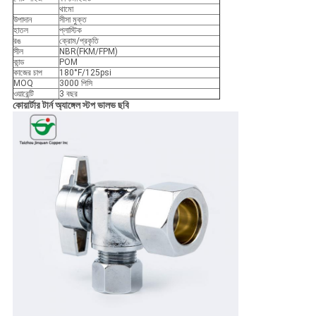
থামো
উপাদান
সীসা মুক্ত
হাতল
প্লাস্টিক
রঙ
ক্রোম/প্রকৃতি
সীল
NBR(FKM/FPM)
কান্ড
POM
কাজের চাপ
180°F/125psi
MOQ
3000 পিসি
ওয়ারেন্টি
3 বছর
কোয়ার্টার টার্ন অ্যাঙ্গেল স্টপ ভালভ ছবি