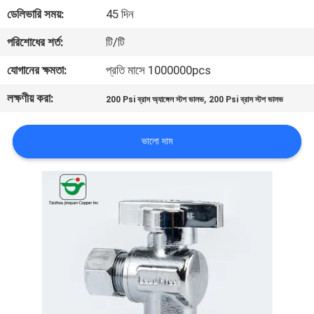
নিয়ন্ত্রণ
ডেলিভারি সময়:
45 দিন
পরিশোধের শর্ত:
টি/টি
যোগাযোগ
যোগানের ক্ষমতা:
প্রতি মাসে 1000000pcs
করুন
লক্ষণীয় করা:
,
200 Psi ব্রাস অ্যাঙ্গেল স্টপ ভালভ
200 Psi ব্রাস স্টপ ভালভ
খবর
ভালো দাম
উদ্ধৃতির
জন্য
আবেদন
সাইট
ম্যাপ