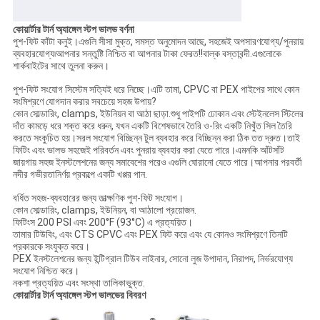
কোয়ার্টার টার্ন অ্যাঙ্গেল স্টপ ভালভ বর্ণনা
পুশ-ফিট কাঁটা কনুই।এগুলি সীসা মুক্ত, সমস্ত অনুমোদন আছে, সহজেই অপসারণযোগ্য/পুনরায়
ব্যবহারযোগ্য৷আপনার সন্তুষ্টি নিশ্চিত বা আপনার টাকা ফেরত!!বাল্ক বস্তাবন্দী.এগুলোকে
শার্কবাইটের সাথে তুলনা করুন।
পুশ-ফিট সংযোগ সিস্টেম সত্যিই ধরে নিচ্ছে।এটি তামা, CPVC বা PEX পাইপের সাথে কোন
সংমিশ্রণে যোগদান করার সবচেয়ে সহজ উপায়?
কোন সোল্ডারিং, clamps, ইউনিয়ন বা আঠা ছাড়া.শুধু পাইপটি ঢোকান এবং স্টেইনলেস স্টিলের
দাঁত কামড়ে ধরে শক্ত করে ধরুন, যখন একটি বিশেষভাবে তৈরি ও-রিং একটি নিখুঁত সিল তৈরি
করতে সংকুচিত হয়।সরল সংযোগ বিচ্ছিন্ন টুল ব্যবহার করে বিচ্ছিন্ন করা ঠিক তত দ্রুত।তাই
ফিটিং এবং ভালভ সহজেই পরিবর্তন এবং পুনরায় ব্যবহার করা যেতে পারে।এমনকি আঁটসাঁট
জায়গায় সহজ ইনস্টলেশনের জন্য সমাবেশের পরেও এগুলি ঘোরানো যেতে পারে।আপনার পরবর্তী
নদীর গভীরতানির্ণয় প্রকল্পে একটি খপ্পর পান.
বর্ধিত সহজ-ব্যবহারের জন্য তাত্ক্ষণিক পুশ-ফিট সংযোগ।
কোন সোল্ডারিং, clamps, ইউনিয়ন, বা আঠালো প্রয়োজন.
ফিটিংস 200 PSI এবং 200°F (93°C) এ প্রত্যয়িত।
তামার টিউবিং, এবং CTS CPVC এবং PEX ফিট করে এবং যে কোনও সংমিশ্রণে তিনটি
প্রকারকে সংযুক্ত করে।
PEX ইনস্টলেশনের জন্য ইন্টিগ্রাল টিউব লাইনার, সোনো লুজ উপাদান, নিরাপদ, নির্ভরযোগ্য
সংযোগ নিশ্চিত করে।
নকশা প্রত্যয়িত এবং সংস্থা তালিকাভুক্ত.
কোয়ার্টার টার্ন অ্যাঙ্গেল স্টপ ভালভের বিবরণ