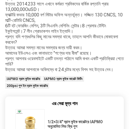
উত্তর: 2014.233 সালে এখানে কর্মরত শ্রমিকদের বার্ষিক রপ্তানি প্রায়
13,000,00OuSD।
ফ্যাক্টরি কভার 10,000 বর্গ মিটার অফিস অন্তর্ভুক্ত। সজ্জিত 130 CNCS, 10
মাল্টি-রোটারি CNCS,
6টি হট ফোরজিং মেশিন, 3টি সিএনসি মেশিনিং সেন্টার।8 প্রেসার টেস্টিং
ইকুইপমেন্ট।7 লীন প্রোডাকশন লাইন ইত্যাদি।
প্রশ্ন: যদি পণ্যগুলির কিছু মানের সমস্যা থাকে, তাহলে আপনি কীভাবে মোকাবেলা
করবেন?
উত্তর: আমরা সমস্ত মানের সমস্যার জন্য দায়ী করব।
আমাদের ইউএসএ এবং কানাডাতে "পণ্যের দায় বীমা" রয়েছে।
প্রশ্ন: আপনার ওয়েবসাইটে একটি তদন্ত পাঠালে আমি কখন একটি প্রতিক্রিয়া পেতে
পারি?
উত্তর: আমরা আপনাকে অবিলম্বে বা 24 ঘন্টার মধ্যে বিশদ সহ উত্তর দেব।
IAPMO ব্রাস কুইক কানেক্টর
IAPMO ব্রাস কুইক কানেক্ট ফিটিং
200psi পুশ ইন ব্রাস কুইক কানেক্টর
এর সেরা মূল্য পান
1/2×3/4" ব্রাস কুইক কানেক্টরে IAPMO
অনুমোদিত লিড ফ্রি পুশ