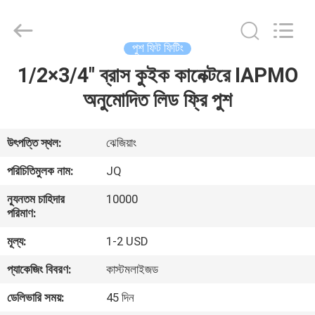
Taizhou
JinQuan
Copper
Co.,
Ltd..
পুশ ফিট ফিটিং
All
Rights
Reserved.
1/2×3/4" ব্রাস কুইক কানেক্টরে IAPMO
বাড়ি
অনুমোদিত লিড ফ্রি পুশ
পণ্য
উৎপত্তি স্থল:
ঝেজিয়াং
আমাদের
পরিচিতিমুলক নাম:
JQ
সম্পর্কে
ন্যূনতম চাহিদার
10000
পরিমাণ:
কারখানা
মূল্য:
1-2 USD
ভ্রমণ
প্যাকেজিং বিবরণ:
কাস্টমলাইজড
ডেলিভারি সময়:
45 দিন
মান