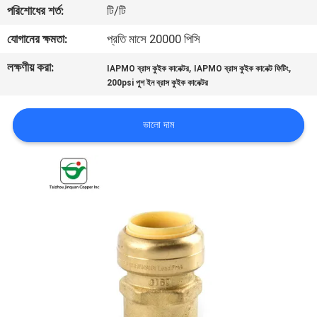
পরিশোধের শর্ত:
টি/টি
নিয়ন্ত্রণ
যোগানের ক্ষমতা:
প্রতি মাসে 20000 পিসি
যোগাযোগ
লক্ষণীয় করা:
,
,
IAPMO ব্রাস কুইক কানেক্টর
IAPMO ব্রাস কুইক কানেক্ট ফিটিং
করুন
200psi পুশ ইন ব্রাস কুইক কানেক্টর
ভালো দাম
খবর
উদ্ধৃতির
জন্য
আবেদন
সাইট
ম্যাপ