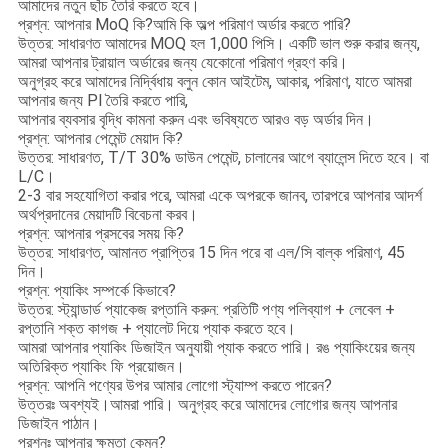
আমাদের নতুন ছাঁচ তৈরি করতে হবে।
প্রশ্ন: আপনার MoQ কি?আমি কি অল্প পরিমাণ অর্ডার করতে পারি?
উত্তর: সাধারণত আমাদের MOQ হল 1,000 পিসি। একটি ভাল শুরু করার জন্য,
আমরা আপনার ট্রায়াল অর্ডারের জন্য যেকোনো পরিমাণ গ্রহণ করি।
অনুগ্রহ করে আমাদের নির্দ্বিধায় বলুন কোন আইটেম, আকার, পরিমাণ, যাতে আমরা
আপনার জন্য Pl তৈরি করতে পারি,
আপনার ব্যবসার বৃদ্ধি কামনা করুন এবং ভবিষ্যতে আরও বড় অর্ডার দিন।
প্রশ্ন: আপনার পেমেন্ট মেয়াদ কি?
উত্তর: সাধারণত, T/T 30% ডাউন পেমেন্ট, চালানের আগে ব্যালেন্স দিতে হবে। বা
L/C।
2-3 বার সহযোগিতা করার পরে, আমরা একে অপরকে জানব, তারপরে আপনার আদর্শ
অর্থপ্রদানের মেয়াদটি বিবেচনা করব।
প্রশ্ন: আপনার প্রসবের সময় কি?
উত্তর: সাধারণত, আমানত প্রাপ্তির 15 দিন পরে বা এল/সি বাল্ক পরিমাণ, 45
দিন।
প্রশ্ন: প্যাকিং সম্পর্কে কিভাবে?
উত্তর: স্ট্যান্ডার্ড প্যাকেজ রপ্তানি করুন: প্রতিটি পণ্য পলিব্যাগ + লেবেল +
রপ্তানি শক্ত কাগজ + প্যালেট দিয়ে প্যাক করতে হবে।
আমরা আপনার প্যাকিং ডিজাইন অনুযায়ী প্যাক করতে পারি। রঙ প্যাকিংয়ের জন্য
অতিরিক্ত প্যাকিং ফি প্রয়োজন।
প্রশ্ন: আপনি পণ্যের উপর আমার লোগো স্ট্যাম্প করতে পারেন?
উত্তরঃ অবশ্যই।আমরা পারি। অনুগ্রহ করে আমাদের লোগোর জন্য আপনার
ডিজাইন পাঠান।
প্রশ্নঃ আপনার ক্ষমতা কেমন?