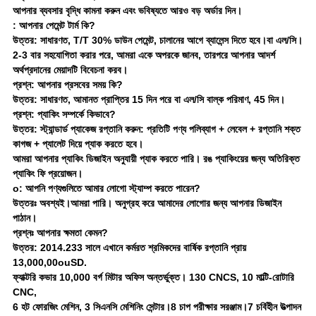
আপনার ব্যবসার বৃদ্ধি কামনা করুন এবং ভবিষ্যতে আরও বড় অর্ডার দিন।
: আপনার পেমেন্ট টার্ম কি?
উত্তর: সাধারণত, T/T 30% ডাউন পেমেন্ট, চালানের আগে ব্যালেন্স দিতে হবে।বা এল/সি।
2-3 বার সহযোগিতা করার পরে, আমরা একে অপরকে জানব, তারপরে আপনার আদর্শ
অর্থপ্রদানের মেয়াদটি বিবেচনা করব।
প্রশ্ন: আপনার প্রসবের সময় কি?
উত্তর: সাধারণত, আমানত প্রাপ্তির 15 দিন পরে বা এল/সি বাল্ক পরিমাণ, 45 দিন।
প্রশ্ন: প্যাকিং সম্পর্কে কিভাবে?
উত্তর: স্ট্যান্ডার্ড প্যাকেজ রপ্তানি করুন: প্রতিটি পণ্য পলিব্যাগ + লেবেল + রপ্তানি শক্ত
কাগজ + প্যালেট দিয়ে প্যাক করতে হবে।
আমরা আপনার প্যাকিং ডিজাইন অনুযায়ী প্যাক করতে পারি। রঙ প্যাকিংয়ের জন্য অতিরিক্ত
প্যাকিং ফি প্রয়োজন।
o: আপনি পণ্যগুলিতে আমার লোগো স্ট্যাম্প করতে পারেন?
উত্তরঃ অবশ্যই।আমরা পারি। অনুগ্রহ করে আমাদের লোগোর জন্য আপনার ডিজাইন
পাঠান।
প্রশ্নঃ আপনার ক্ষমতা কেমন?
উত্তর: 2014.233 সালে এখানে কর্মরত শ্রমিকদের বার্ষিক রপ্তানি প্রায়
13,000,00ouSD.
ফ্যাক্টরি কভার 10,000 বর্গ মিটার অফিস অন্তর্ভুক্ত। 130 CNCS, 10 মাল্টি-রোটারি
CNC,
6 হট ফোরজিং মেশিন, 3 সিএনসি মেশিনিং সেন্টার।8 চাপ পরীক্ষার সরঞ্জাম।7 চর্বিহীন উত্পাদন