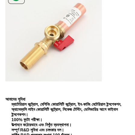
আমাদের
সুবিধা
ম্যাটেরিয়াল কন্ট্রোল, মেশিনিং কোয়ালিটি কন্ট্রোল, ইন-কামিং মেটেরিয়াল ইন্সপেকশন,
অ্যাসেম্বলি লাইন কোয়ালিটি কন্ট্রোল, লিকেজ টেস্টিং, ডেলিভারির আগে ফাইনাল
ইন্সপেকশন।
100% ফুটো পরীক্ষা।
উত্পাদনে কঠোরভাবে এবং নিখুঁত ব্যবস্থাপনা।
সম্পূর্ণ R&D সুবিধা এবং চমৎকার দল।