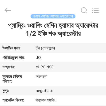
Taizhou
JinQuan
Copper
Co.,
Ltd..
কপার ওয়াটার হ্যামার অ্যারেস্টার
All
Rights
Reserved.
প্লাম্বিং ওয়াশিং মেশিন হ্যামার অ্যারেস্টার
বাড়ি
1/2 ইঞ্চি শক অ্যারেস্টার
পণ্য
উৎপত্তি স্থল:
চীন (মেনল্যান্ড)
আমাদের
পরিচিতিমুলক নাম:
JQ
সম্পর্কে
সাক্ষ্যদান:
cUPC NSF
ন্যূনতম চাহিদার
আলোচনা
কারখানা
পরিমাণ:
ভ্রমণ
মূল্য:
negotiate
প্যাকেজিং বিবরণ:
স্ট্যান্ডার্ড প্যাকিং
মান