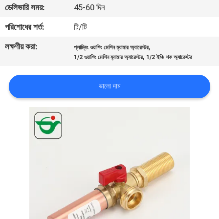
ডেলিভারি সময়:
45-60 দিন
নিয়ন্ত্রণ
পরিশোধের শর্ত:
টি/টি
যোগাযোগ
লক্ষণীয় করা:
,
প্লাম্বিং ওয়াশিং মেশিন হ্যামার অ্যারেস্টর
,
করুন
1/2 ওয়াশিং মেশিন হ্যামার অ্যারেস্টর
1/2 ইঞ্চি শক অ্যারেস্টর
ভালো দাম
খবর
উদ্ধৃতির
জন্য
আবেদন
সাইট
ম্যাপ