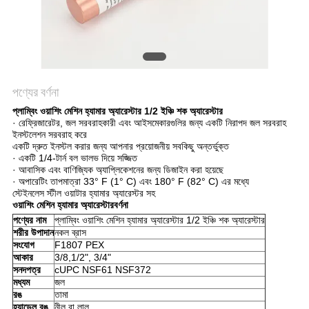
PRIVACY
POLICY
পণ্যের বর্ণনা
প্লাম্বিং ওয়াশিং মেশিন হ্যামার অ্যারেস্টার 1/2 ইঞ্চি শক অ্যারেস্টার
· রেফ্রিজারেটর, জল সরবরাহকারী এবং আইসমেকারগুলির জন্য একটি নিরাপদ জল সরবরাহ
ইনস্টলেশন সরবরাহ করে
একটি দ্রুত ইনস্টল করার জন্য আপনার প্রয়োজনীয় সবকিছু অন্তর্ভুক্ত
· একটি 1/4-টার্ন বল ভালভ দিয়ে সজ্জিত
· আবাসিক এবং বাণিজ্যিক অ্যাপ্লিকেশনের জন্য ডিজাইন করা হয়েছে
· অপারেটিং তাপমাত্রা 33° F (1° C) এবং 180° F (82° C) এর মধ্যে
স্টেইনলেস স্টীল ওয়াটার হ্যামার অ্যারেস্টর সহ
ওয়াশিং মেশিন হ্যামার অ্যারেস্টার
বর্ণনা
পণ্যের নাম
প্লাম্বিং ওয়াশিং মেশিন হ্যামার অ্যারেস্টার 1/2 ইঞ্চি শক অ্যারেস্টার
শরীর উপাদান
নকল ব্রাস
সংযোগ
F1807 PEX
আকার
3/8,1/2", 3/4"
সনদপত্র
cUPC NSF61 NSF372
মধ্যম
জল
রঙ
তামা
হ্যান্ডেল রঙ
নীল বা লাল