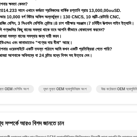
আপনার ক্ষমতা কেমন?
014.233 সালে এখানে কর্মরত শ্রমিকদের বার্ষিক রপ্তানি প্রায় 13,000,00ouSD.
ি কভার 10,000 বর্গ মিটার অফিস অন্তর্ভুক্ত। 130 CNCS, 10 মাল্টি-রোটারি CNC,
িং মেশিন, 3 সিএনসি মেশিনিং সেন্টার।8 চাপ পরীক্ষার সরঞ্জাম।7 চর্বিহীন উত্পাদন লাইন ইত্যাদি।
যদি পণ্যগুলির কিছু মানের সমস্যা থাকে তবে আপনি কীভাবে মোকাবেলা করবেন?
মরা সমস্ত মানের সমস্যার জন্য দায়ী করব।
ইউএসএ এবং কানাডাতেও "পণ্যের দায় বীমা" আছে।
আপনার ওয়েবসাইটে একটি তদন্ত পাঠালে আমি কখন একটি প্রতিক্রিয়া পেতে পারি?
মরা আপনাকে অবিলম্বে বা 24 ঘন্টার মধ্যে বিশদ সহ উত্তর দেব।
মুক্ত OEM মেশিনিং অংশ
দূষণ মুক্ত OEM অ্যালুমিনিয়াম অংশ
উচ্চ কঠোরতা OEM অ্যালুমিনি
য সম্পর্কে আরও বিশদ জানতে চান