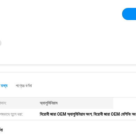
 তথ্য
পণ্যের বর্ণনা
াদান:
অ্যালুমিনিয়াম
েষভাবে তুলে ধরা:
বিরোধী জারা OEM অ্যালুমিনিয়াম অংশ
,
বিরোধী জারা OEM মেশিনিং অ
ণনা