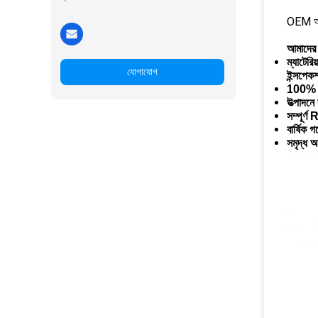
OEM অ্য
আমাদের
ম্যাটেরি
যোগাযোগ
ইন্সপে
100% ফ
উত্পাদনে
সম্পূর্
বার্ষিক 
সমৃদ্ধ অ