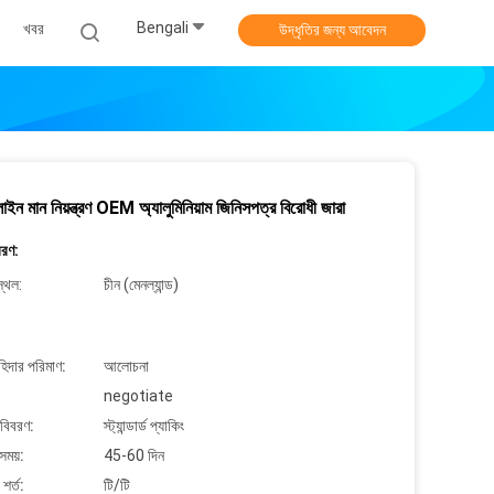
Bengali
খবর
উদ্ধৃতির জন্য আবেদন
াইন মান নিয়ন্ত্রণ OEM অ্যালুমিনিয়াম জিনিসপত্র বিরোধী জারা
বরণ:
্থল:
চীন (মেনল্যান্ড)
াহিদার পরিমাণ:
আলোচনা
negotiate
 বিবরণ:
স্ট্যান্ডার্ড প্যাকিং
সময়:
45-60 দিন
শর্ত:
টি/টি