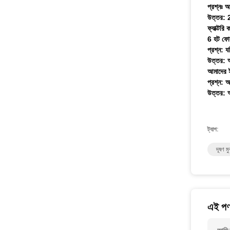
প্রশ্নঃ 
উত্তর: 2
ফ্যাক্টর
6 হট ফোরজ
প্রশ্ন: 
উত্তর: আ
আমাদের 
প্রশ্ন: 
উত্তর: আ
ট্যাগ:
দূষণ 
এই পণ্