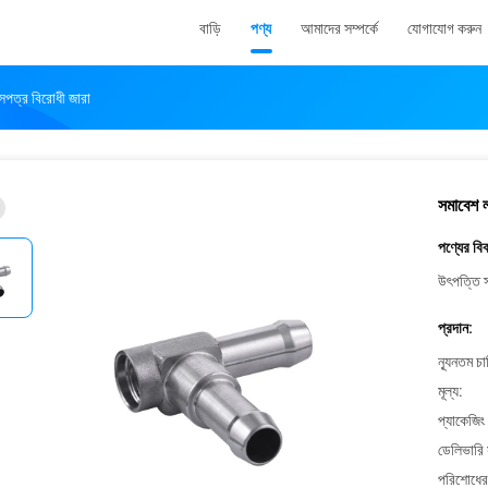
বাড়ি
পণ্য
আমাদের সম্পর্কে
যোগাযোগ করুন
িসপত্র বিরোধী জারা
সমাবেশ ল
পণ্যের বি
উৎপত্তি স
প্রদান:
ন্যূনতম চ
মূল্য:
প্যাকেজিং
ডেলিভারি 
পরিশোধের 