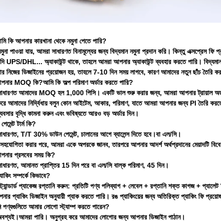
আমি কি আপনার কারখানা থেকে নমুনা পেতে পারি?
ুনা পাওয়া যায়, আমরা সাধারণত বিনামূল্যের জন্য বিদ্যমান নমুনা প্রদান করি। কিন্তু এক্সপ্রেস ফি 
ি UPS/DHL... অ্যাকাউন্ট থাকে, তাহলে আমরা আপনার অ্যাকাউন্ট ব্যবহার করতে পারি। বিদ্যমান 
র নিজের ডিজাইনের প্রয়োজন হয়, তাহলে 7-10 দিন সময় লাগবে, কারণ আমাদের নতুন ছাঁচ তৈরি 
 আপনার MOQ কি?আমি কি অল্প পরিমাণ অর্ডার করতে পারি?
াধারণত আমাদের MOQ হল 1,000 পিসি। একটি ভাল শুরু করার জন্য, আমরা আপনার ট্রায়াল অর্ড
করে আমাদের নির্দ্বিধায় বলুন কোন আইটেম, আকার, পরিমাণ, যাতে আমরা আপনার জন্য Pl তৈরি করতে
যবসার বৃদ্ধি কামনা করুন এবং ভবিষ্যতে আরও বড় অর্ডার দিন।
েমেন্ট টার্ম কি?
াধারণত, T/T 30% ডাউন পেমেন্ট, চালানের আগে ব্যালেন্স দিতে হবে।বা এল/সি।
সহযোগিতা করার পরে, আমরা একে অপরকে জানব, তারপরে আপনার আদর্শ অর্থপ্রদানের মেয়াদটি বিব
আপনার প্রসবের সময় কি?
াধারণত, আমানত প্রাপ্তির 15 দিন পরে বা এল/সি বাল্ক পরিমাণ, 45 দিন।
্যাকিং সম্পর্কে কিভাবে?
ট্যান্ডার্ড প্যাকেজ রপ্তানি করুন: প্রতিটি পণ্য পলিব্যাগ + লেবেল + রপ্তানি শক্ত কাগজ + প্যালেট
ার প্যাকিং ডিজাইন অনুযায়ী প্যাক করতে পারি। রঙ প্যাকিংয়ের জন্য অতিরিক্ত প্যাকিং ফি প্রয়
পণ্যগুলিতে আমার লোগো স্ট্যাম্প করতে পারেন?
অবশ্যই।আমরা পারি। অনুগ্রহ করে আমাদের লোগোর জন্য আপনার ডিজাইন পাঠান।