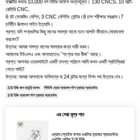
ফ্যাক্টরি কভার 10,000 বর্গ মিটার অফিস অন্তর্ভুক্ত। 130 CNCS, 10 মাল্টি-
রোটারি CNC,
6 হট ফোরজিং মেশিন, 3 CNC মেশিনিং সেন্টার।8 চাপ পরীক্ষার সরঞ্জাম।7
চর্বিহীন উত্পাদন লাইন ইত্যাদি।
প্রশ্ন: যদি পণ্যগুলির কিছু মানের সমস্যা থাকে তবে আপনি কীভাবে মোকাবেলা
করবেন?
উত্তর: আমরা সমস্ত মানের সমস্যার জন্য দায়ী করব।
আমাদের ইউএসএ এবং কানাডাতেও "পণ্যের দায় বীমা" আছে।
প্রশ্ন: আপনার ওয়েবসাইটে একটি তদন্ত পাঠালে আমি কখন একটি প্রতিক্রিয়া
পেতে পারি?
উত্তর: আমরা আপনাকে অবিলম্বে বা 24 ঘন্টার মধ্যে বিশদ সহ উত্তর দেব।
3/8 ইঞ্চি জল হাতুড়ি ভালভ
পিভিসি থ্রেড অ্যাঙ্গেল স্টপ হ্যামার অ্যারেস্টর
3/8 ইঞ্চি অ্যাঙ্গেল স্টপ হ্যামার অ্যারেস্টর
এর সেরা মূল্য পান
ক্রোম প্লেটেড কপার ওয়াটার হ্যামার অ্যারেস্টার
ওয়াশিং মেশিন 3/8 ইঞ্চি