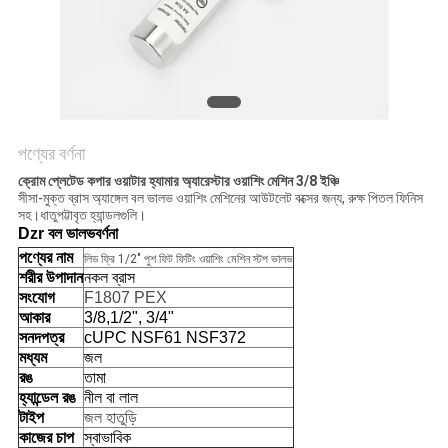
PRIVACY
POLICY
পণ্যের বর্ণনা
ক্রোম প্লেটেড কপার ওয়াটার হ্যামার অ্যারেস্টার ওয়াশিং মেশিন 3/8 ইঞ্চি
সীসা-মুক্ত ব্রাস অ্যাঙ্গেল বল ভালভ ওয়াশিং মেশিনের আউটলেট বক্সের জন্য, রুক্ষ পিতল ফিনিস
সহ।ধাতুপট্টাবৃত হ্যান্ডলগুলি।
Dzr বল ভালভ
বর্ণনা
পণ্যের নাম
লিড ফ্রি 1/2" পুশ ফিট ফিটিং ওয়াশিং মেশিন স্টপ ভালভ
শরীর উপাদান
নকল ব্রাস
সংযোগ
F1807 PEX
আকার
3/8,1/2", 3/4"
সনদপত্র
cUPC NSF61 NSF372
মধ্যম
জল
রঙ
তামা
হ্যান্ডেল রঙ
নীল বা লাল
টাইপ
জল হাতুড়ি
কাজের চাপ
স্বাভাবিক