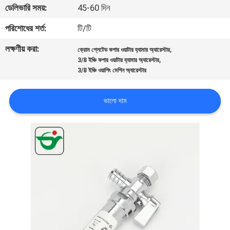
ডেলিভারি সময়:
45-60 দিন
নিয়ন্ত্রণ
পরিশোধের শর্ত:
টি/টি
যোগাযোগ
লক্ষণীয় করা:
,
ক্রোম প্লেটেড কপার ওয়াটার হ্যামার অ্যারেস্টার
,
করুন
3/8 ইঞ্চি কপার ওয়াটার হ্যামার অ্যারেস্টার
3/8 ইঞ্চি ওয়াশিং মেশিন অ্যারেস্টার
খবর
ভালো দাম
উদ্ধৃতির
জন্য
আবেদন
সাইট
ম্যাপ