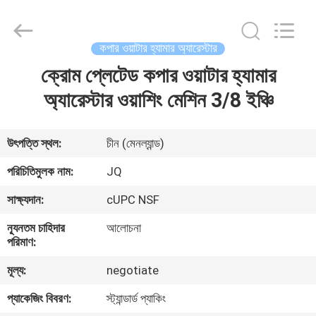
Taizhou
JinQuan
Copper
Co.,
Ltd..
কপার ওয়াটার হ্যামার অ্যারেস্টার
All
Rights
Reserved.
ক্রোম প্লেটেড কপার ওয়াটার হ্যামার
বাড়ি
অ্যারেস্টার ওয়াশিং মেশিন 3/8 ইঞ্চি
পণ্য
উৎপত্তি স্থল:
চীন (মেনল্যান্ড)
আমাদের
পরিচিতিমুলক নাম:
JQ
সম্পর্কে
সাক্ষ্যদান:
cUPC NSF
ন্যূনতম চাহিদার
আলোচনা
কারখানা
পরিমাণ:
ভ্রমণ
মূল্য:
negotiate
প্যাকেজিং বিবরণ:
স্ট্যান্ডার্ড প্যাকিং
মান